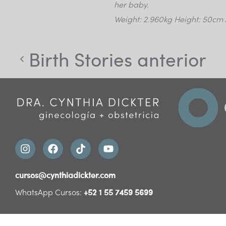
her baby.
Weight: 2.960kg Height: 50cm 
Birth Stories anterior
cursos@cynthiadickter.com
+52 1 55 7459 5699
WhatsApp Cursos: