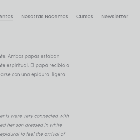
ientos
Nosotras Nacemos
Cursos
Newsletter
nante. Ambos papás estaban
 espiritual. El papá recibió a
earse con una epidural ligera
arents were very connected with
ived her son dressed in white
pidural to feel the arrival of